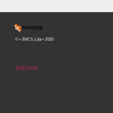
© • JNIC​S, Lda • 2020
POLÍTICA