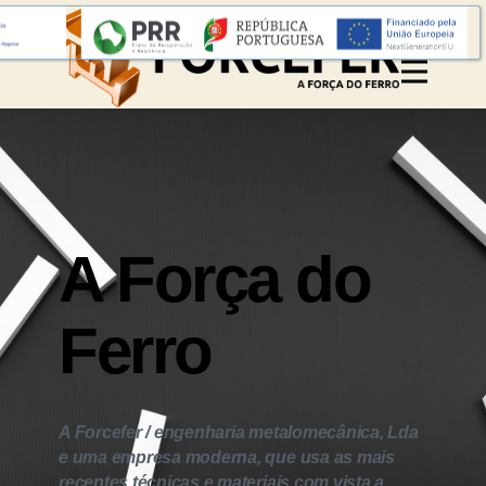
mento
A Força do
Ferro
A Forcefer / engenharia metalomecânica, Lda
e uma empresa moderna, que usa as mais
recentes técnicas e materiais com vista a